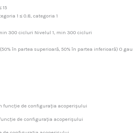
≤ 15
egoria 1 ≤ 0.8, categoria 1
in 300 cicluri Nivelul 1, min 300 cicluri
(50% în partea superioară, 50% în partea inferioară) O gau
n funcție de configurația acoperișului
uncție de configurația acoperișului
e de configurația acoperișului