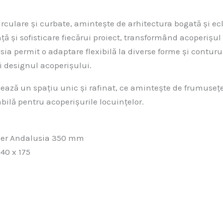
rculare și curbate, amintește de arhitectura bogată și ec
ă și sofisticare fiecărui proiect, transformând acoperișul 
ia permit o adaptare flexibilă la diverse forme și contururi
i designul acoperișului.
reează un spațiu unic și rafinat, ce amintește de frumuseț
abilă pentru acoperișurile locuințelor.
eier Andalusia 350 mm
40 x 175