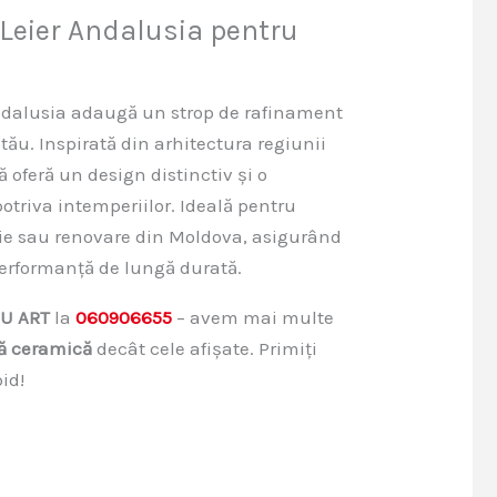
 Leier Andalusia pentru
ndalusia adaugă un strop de rafinament
 tău. Inspirată din arhitectura regiunii
 oferă un design distinctiv și o
otriva intemperiilor. Ideală pentru
ție sau renovare din Moldova, asigurând
performanță de lungă durată.
U ART
la
060906655
– avem mai multe
lă ceramică
decât cele afișate. Primiți
id!