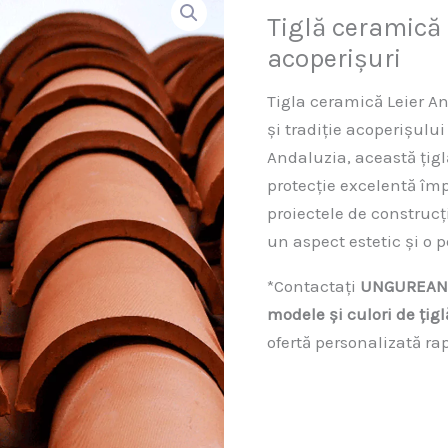
Tiglă ceramică
acoperișuri
Tigla ceramică Leier A
și tradiție acoperișului
Andaluzia, această țiglă
protecție excelentă împ
proiectele de construc
un aspect estetic și o 
*Contactați
UNGUREAN
modele și culori de țig
ofertă personalizată rap