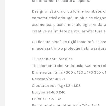
și rafinament fiecărui acoperiș.
Designul său unic, cu forme bombate, ci
caracteristică adaugă un plus de eleganț
asemenea, plăcile mici ale tiglei Andalus
creative nelimitate pentru arhitectura ș
Cu fiecare placă de tiglă instalată, se c
în același timp o protecție fiabilă și dur
📊 Specificații tehnice:
Tip element Leier Andalusia 300 mm L
Dimensiuni (mm) 300 x 130 x 170 350 x 1
Necesar/m² 48 38
Greutate/buc (kg) 1.34 1.83
Buc/palet 400 240
Paleti/TIR 33 33
Rectilinitate longitudinală (%) ≤ 2 ≤ 2