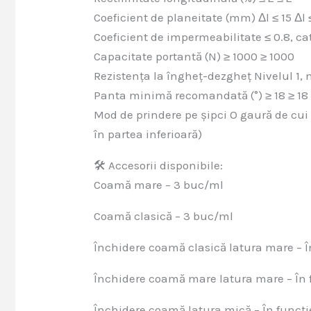
Coeficient de planeitate (mm) Δl ≤ 15 Δl 
Coeficient de impermeabilitate ≤ 0.8, cat
Capacitate portantă (N) ≥ 1000 ≥ 1000
Rezistența la îngheț-dezgheț Nivelul 1, m
Panta minimă recomandată (°) ≥ 18 ≥ 18
Mod de prindere pe șipci O gaură de cui 
în partea inferioară)
🛠️ Accesorii disponibile:
Coamă mare – 3 buc/ml
Coamă clasică – 3 buc/ml
Închidere coamă clasică latura mare – Î
Închidere coamă mare latura mare – În f
Închidere coamă latura mică – În funcți