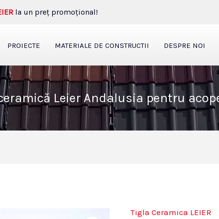
EIER
la un preţ promoţional!
PROIECTE
MATERIALE DE CONSTRUCTII
DESPRE NOI
 ceramică Leier Andalusia pentru acope
Tigla Ceramica LEIER