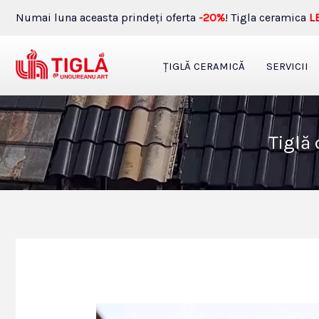
Skip
Numai luna aceasta prindeţi oferta
-20%
! Tigla ceramica
L
to
content
ŢIGLĂ CERAMICĂ
SERVICII
Tiglă