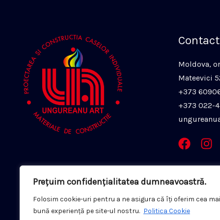
Contact
Moldova, or.
Mateevici 
+373 6090
+373 022-
ungureanu
Prețuim confidențialitatea dumneavoastră.
Folosim cookie-uri pentru a ne asigura că îți oferim cea ma
bună experiență pe site-ul nostru.
Politica Cookie