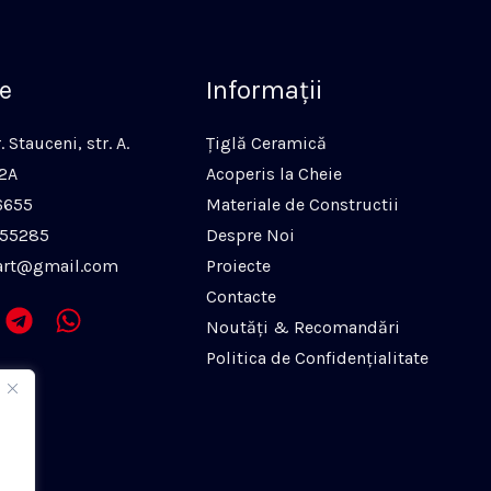
e
Informaţii
 Stauceni, str. A.
Ţiglă Ceramică
52A
Acoperis la Cheie
6655
Materiale de Constructii
455285
Despre Noi
art@gmail.com
Proiecte
Contacte
Noutăți & Recomandări
Politica de Confidenţialitate
i