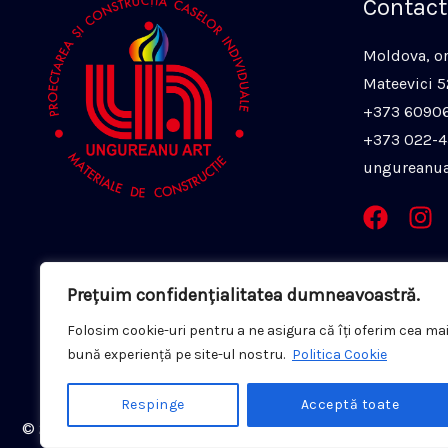
Contact
Moldova, or.
Mateevici 
+373 6090
+373 022-
ungureanu
Prețuim confidențialitatea dumneavoastră.
Folosim cookie-uri pentru a ne asigura că îți oferim cea ma
bună experiență pe site-ul nostru.
Politica Cookie
Respinge
Acceptă toate
© 2026 Tigla.md | Operat de
UNGUREANU ART