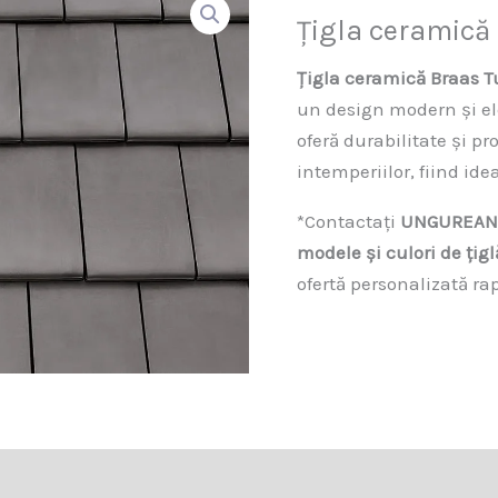
Țigla ceramică
Țigla ceramică Braas 
un design modern și ele
oferă durabilitate și p
intemperiilor, fiind id
*Contactați
UNGUREAN
modele și culori de țig
ofertă personalizată rap