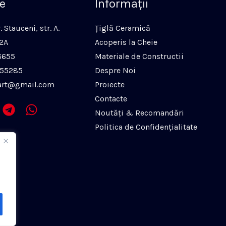
e
Informaţii
 Stauceni, str. A.
Ţiglă Ceramică
52A
Acoperis la Cheie
6655
Materiale de Constructii
455285
Despre Noi
art@gmail.com
Proiecte
Contacte
Noutăți & Recomandări
Politica de Confidenţialitate
i