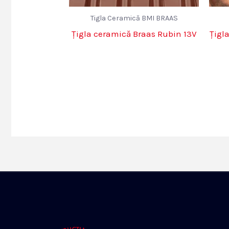
Tigla Ceramică BMI BRAAS
Țigla ceramică Braas Rubin 13V
Țigl