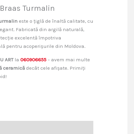
 Braas Turmalin
Turmalin
este o țiglă de înaltă calitate, cu
gant. Fabricată din argilă naturală,
rotecție excelentă împotriva
eală pentru acoperișurile din Moldova.
U ART
la
060906655
– avem mai multe
lă ceramică
decât cele afișate. Primiți
id!