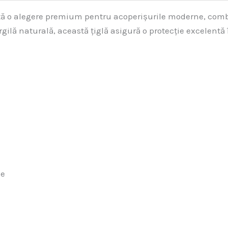
ntă o alegere premium pentru acoperișurile moderne, co
gilă naturală, această țiglă asigură o protecție excelentă
le