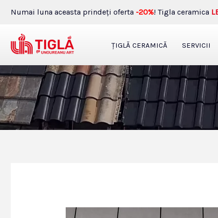
Skip
Numai luna aceasta prindeţi oferta
-20%
! Tigla ceramica
L
to
content
ŢIGLĂ CERAMICĂ
SERVICII