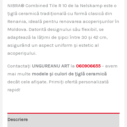
NIBRA® Combined Tile R 10 de la Nelskamp este o
țiglă ceramică tradițională cu formă clasică din
Renania, ideală pentru renovarea acoperișurilor în
Moldova. Datorită designului său flexibil, se
adaptează la lățimi de șipci între 30 și 42 cm,
asigurând un aspect uniform și estetic al
acoperișului.
Contactați
UNGUREANU ART
la
060906655
– avem
mai multe
modele și culori de țiglă ceramică
decât cele afișate. Primiți ofertă personalizată
rapid!
Descriere