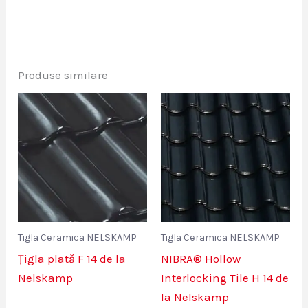
Produse similare
Tigla Ceramica NELSKAMP
Tigla Ceramica NELSKAMP
Țigla plată F 14 de la
NIBRA® Hollow
Nelskamp
Interlocking Tile H 14 de
la Nelskamp